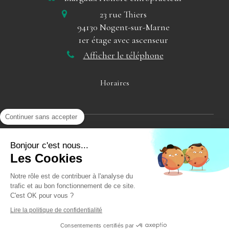
23 rue Thiers
94130
Nogent-sur-Marne
1er étage avec ascenseur
Afficher le téléphone
Horaires
Continuer sans accepter
Bonjour c'est nous...
Uniquement sur Rendez-vous
Les Cookies
Liens utiles
Notre rôle est de contribuer à l'analyse du
Plan du site
trafic et au bon fonctionnement de ce site.
C'est OK pour vous ?
Mentions légales
Lire la politique de confidentialité
Création et référencement du site par Simplébo
Consentements certifiés par