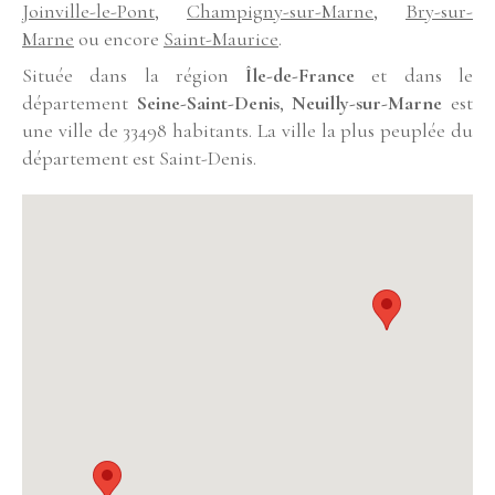
Joinville-le-Pont
,
Champigny-sur-Marne
,
Bry-sur-
Marne
ou encore
Saint-Maurice
.
Située dans la région
Île-de-France
et dans le
département
Seine-Saint-Denis
,
Neuilly-sur-Marne
est
une ville de 33498 habitants. La ville la plus peuplée du
département est Saint-Denis.