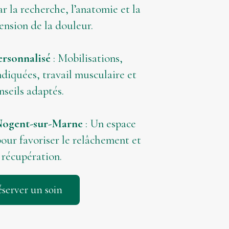
r la recherche, l’anatomie et la
nsion de la douleur.
ersonnalisé
: Mobilisations,
ndiquées, travail musculaire et
nseils adaptés.
Nogent-sur-Marne
: Un espace
our favoriser le relâchement et
 récupération.
server un soin