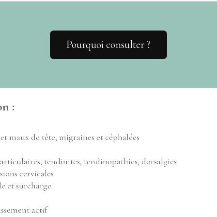
Pourquoi consulter ?
on :
 et maux de tête, migraines et céphalées
articulaires, tendinites, tendinopathies, dorsalgies
ions cervicales
le et surcharge
lissement actif