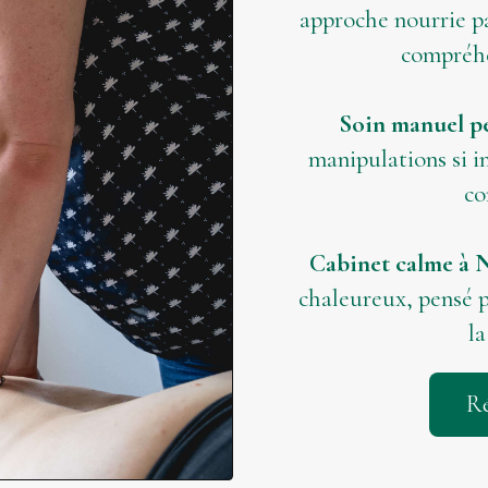
approche nourrie pa
compréhe
Soin manuel p
manipulations si i
co
Cabinet calme à 
chaleureux, pensé p
la
Ré