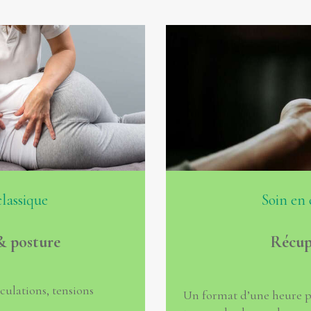
classique
Soin en 
& posture
Récup
iculations, tensions
Un format d’une heure po