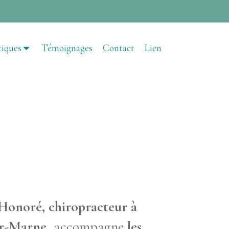
tiques
Témoignages
Contact
Lien
Honoré, chiropracteur à
r-Marne
, accompagne
les